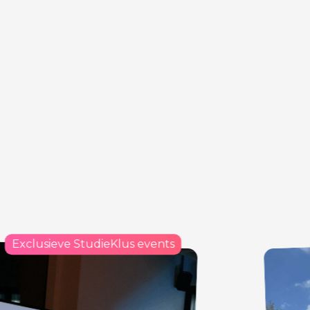
Solliciteer direct
eve StudieKlus events