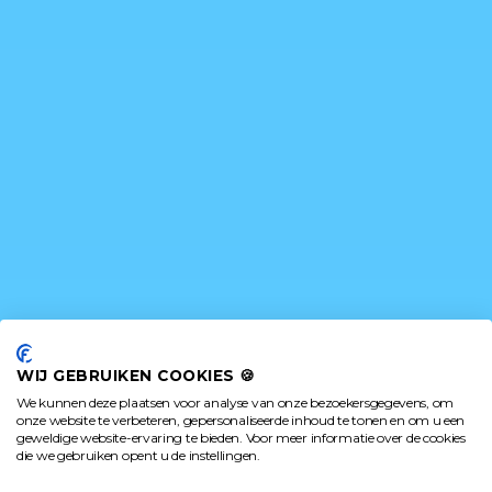
WIJ GEBRUIKEN COOKIES 🍪
We kunnen deze plaatsen voor analyse van onze bezoekersgegevens, om
onze website te verbeteren, gepersonaliseerde inhoud te tonen en om u een
geweldige website-ervaring te bieden. Voor meer informatie over de cookies
die we gebruiken opent u de instellingen.