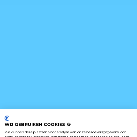
WIJ GEBRUIKEN COOKIES 🍪
We kunnen deze plaatsen voor analyse van onze bezoekersgegevens, om
onze website te verbeteren, gepersonaliseerde inhoud te tonen en om u een