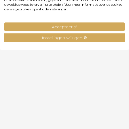
geweldige website-ervaring te bieden. Voor meer informatie over de cookies
die we gebruiken opent u de instellingen.
Accepteer ✅
Instellingen wijzigen ⚙️
VOOR WIE?